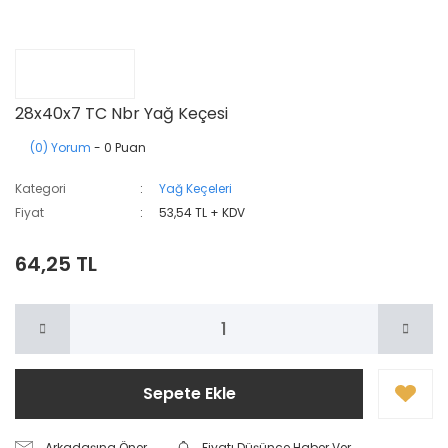
28x40x7 TC Nbr Yağ Keçesi
(0) Yorum
- 0 Puan
Kategori
Yağ Keçeleri
Fiyat
53,54 TL + KDV
64,25 TL
Sepete Ekle
Arkadaşına Öner
Fiyatı Düşünce Haber Ver