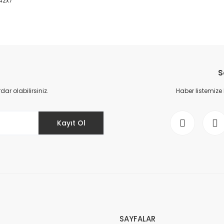
x42x7
da yetersiz gördüğünüz noktaları öneri formunu kullanarak tarafımıza il
Bu ürüne ilk yorumu siz yapın!
S
Yorum Yaz
r olabilirsiniz.
Haber listemize
Kayıt Ol
Gönder
SAYFALAR