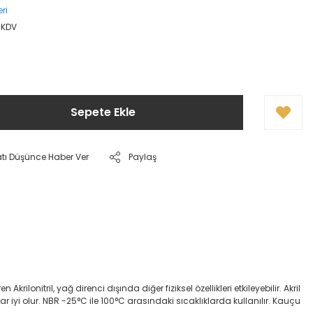
ri
 KDV
Sepete Ekle
atı Düşünce Haber Ver
Paylaş
onitril, yağ direnci dışında diğer fiziksel özellikleri etkileyebilir. Akril
dar iyi olur. NBR -25°C ile 100°C arasındaki sıcaklıklarda kullanılır. Kauçu