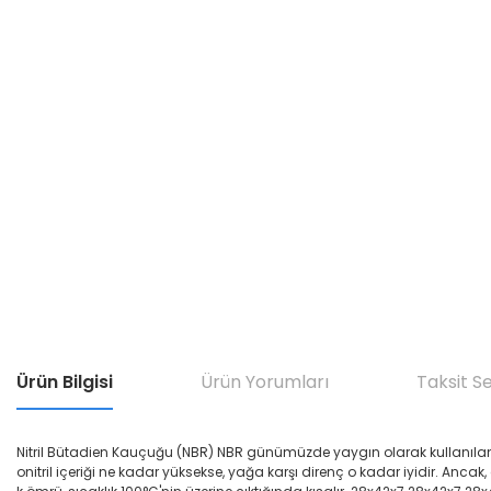
Ürün Bilgisi
Ürün Yorumları
Taksit S
Nitril Bütadien Kauçuğu (NBR) NBR günümüzde yaygın olarak kullanılan yağ di
onitril içeriği ne kadar yüksekse, yağa karşı direnç o kadar iyidir. Ancak,