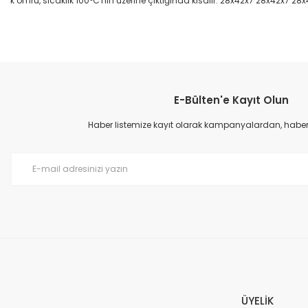
k ömrü, sıcaklık 100°C'nin üzerine çıktığında kısalır. 28x42x7 28x42x7 28
Bu ürünün fiyat bilgisi, resim, ürün açıklamalarında ve diğer konular
Görüş ve önerileriniz için teşekkür ederiz.
E-Bülten'e Kayıt Olun
Ürün resmi kalitesiz, bozuk veya görüntülenemiyor.
Ürün açıklamasında eksik bilgiler bulunuyor.
Haber listemize kayıt olarak kampanyalardan, haberda
Ürün bilgilerinde hatalar bulunuyor.
Ürün fiyatı diğer sitelerden daha pahalı.
Bu ürüne benzer farklı alternatifler olmalı.
ÜYELİK