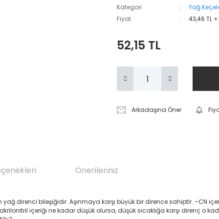
Kategori
Yağ Keçele
Fiyat
43,46 TL +
52,15 TL
Arkadaşına Öner
Fiy
eçenekleri
Önerileriniz
renci bileşiğidir. Aşınmaya karşı büyük bir dirence sahiptir. –CN içeren Akril
 akrilonitril içeriği ne kadar düşük olursa, düşük sıcaklığa karşı direnç o ka