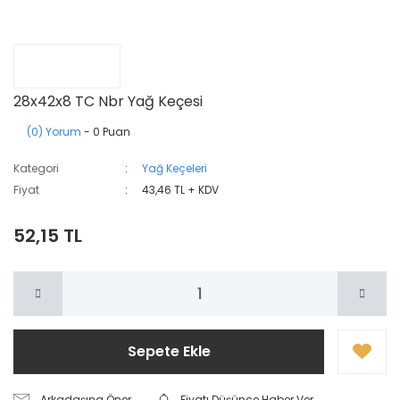
28x42x8 TC Nbr Yağ Keçesi
(0) Yorum
- 0 Puan
Kategori
Yağ Keçeleri
Fiyat
43,46 TL + KDV
52,15 TL
Sepete Ekle
Arkadaşına Öner
Fiyatı Düşünce Haber Ver