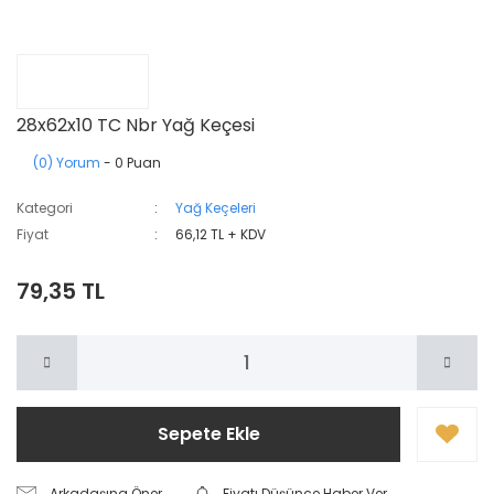
28x62x10 TC Nbr Yağ Keçesi
(0) Yorum
- 0 Puan
Kategori
Yağ Keçeleri
Fiyat
66,12 TL + KDV
79,35 TL
Sepete Ekle
Arkadaşına Öner
Fiyatı Düşünce Haber Ver