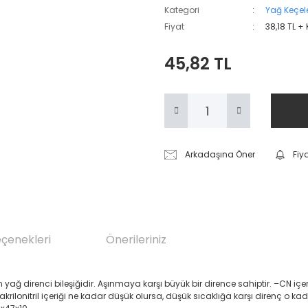
Kategori
Yağ Keçele
Fiyat
38,18 TL +
45,82 TL
Arkadaşına Öner
Fiy
eçenekleri
Önerileriniz
renci bileşiğidir. Aşınmaya karşı büyük bir dirence sahiptir. –CN içeren Akril
 akrilonitril içeriği ne kadar düşük olursa, düşük sıcaklığa karşı direnç o ka