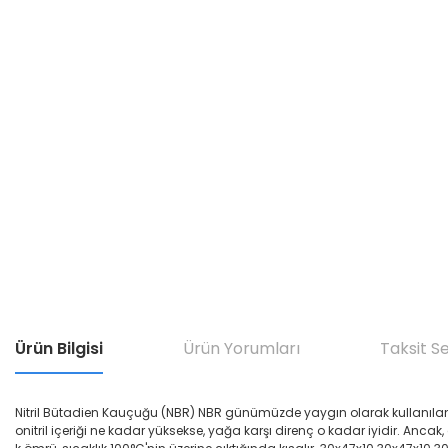
Ürün Bilgisi
Ürün Yorumları
Taksit S
Nitril Bütadien Kauçuğu (NBR) NBR günümüzde yaygın olarak kullanılan yağ di
onitril içeriği ne kadar yüksekse, yağa karşı direnç o kadar iyidir. Ancak,