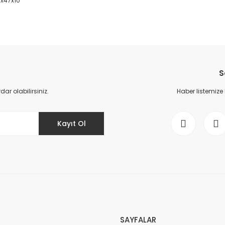
0x47x10
da yetersiz gördüğünüz noktaları öneri formunu kullanarak tarafımıza il
Bu ürüne ilk yorumu siz yapın!
S
Yorum Yaz
r olabilirsiniz.
Haber listemize
Kayıt Ol
Gönder
SAYFALAR