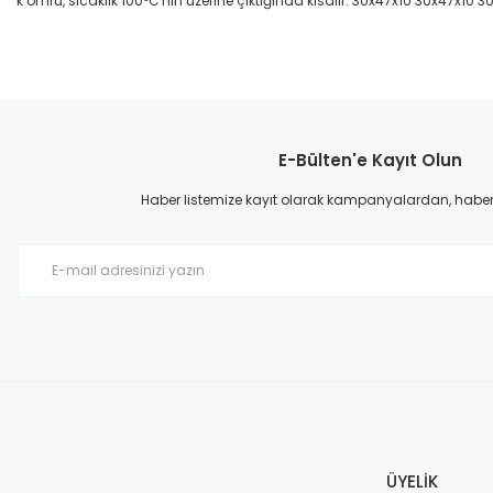
k ömrü, sıcaklık 100°C'nin üzerine çıktığında kısalır. 30x47x10 30x47x10 3
Bu ürünün fiyat bilgisi, resim, ürün açıklamalarında ve diğer konular
Görüş ve önerileriniz için teşekkür ederiz.
E-Bülten'e Kayıt Olun
Ürün resmi kalitesiz, bozuk veya görüntülenemiyor.
Ürün açıklamasında eksik bilgiler bulunuyor.
Haber listemize kayıt olarak kampanyalardan, haberda
Ürün bilgilerinde hatalar bulunuyor.
Ürün fiyatı diğer sitelerden daha pahalı.
Bu ürüne benzer farklı alternatifler olmalı.
ÜYELİK