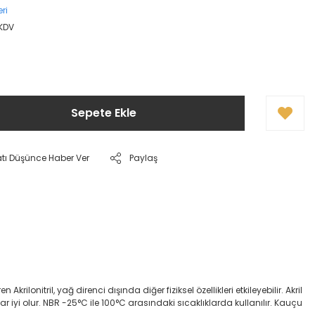
ri
 KDV
Sepete Ekle
atı Düşünce Haber Ver
Paylaş
onitril, yağ direnci dışında diğer fiziksel özellikleri etkileyebilir. Akril
dar iyi olur. NBR -25°C ile 100°C arasındaki sıcaklıklarda kullanılır. Kauçu