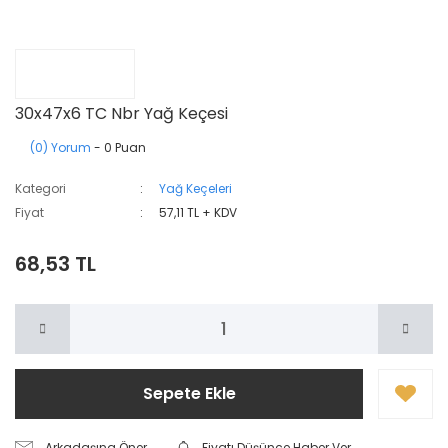
30x47x6 TC Nbr Yağ Keçesi
(0) Yorum
- 0 Puan
Kategori
Yağ Keçeleri
Fiyat
57,11 TL + KDV
68,53 TL
Sepete Ekle
Arkadaşına Öner
Fiyatı Düşünce Haber Ver