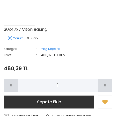
30x47x7 Viton Basınç
(0) Yorum
- 0 Puan
Kategori
Yağ Keçeleri
Fiyat
400,32 TL + KDV
480,39 TL
Sepete Ekle
Arkadaşına Öner
Fiyatı Düşünce Haber Ver