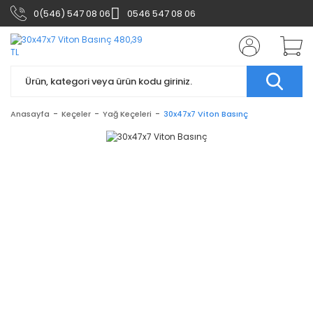
0(546) 547 08 06
0546 547 08 06
Anasayfa
Keçeler
Yağ Keçeleri
30x47x7 Viton Basınç