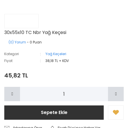
30x55x10 TC Nbr Yağ Keçesi
(0) Yorum
- 0 Puan
Kategori
Yağ Keçeleri
Fiyat
38,18 TL + KDV
45,82 TL
Sepete Ekle
Arkadaşına Öner
Fiyatı Düşünce Haber Ver