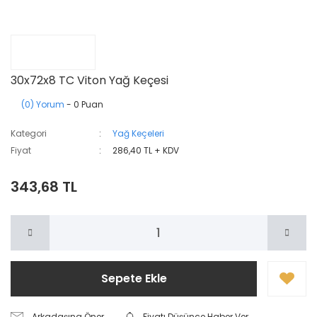
30x72x8 TC Viton Yağ Keçesi
(0) Yorum
- 0 Puan
Kategori
Yağ Keçeleri
Fiyat
286,40 TL + KDV
343,68 TL
Sepete Ekle
Arkadaşına Öner
Fiyatı Düşünce Haber Ver