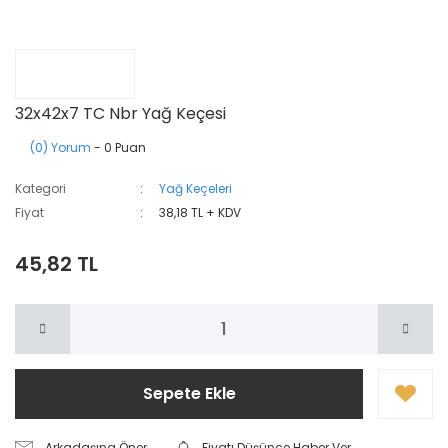
32x42x7 TC Nbr Yağ Keçesi
(0) Yorum
- 0 Puan
Kategori
Yağ Keçeleri
Fiyat
38,18 TL + KDV
45,82 TL
Sepete Ekle
Arkadaşına Öner
Fiyatı Düşünce Haber Ver