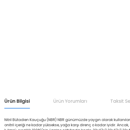
Ürün Bilgisi
Ürün Yorumları
Taksit S
Nitril Bütadien Kauçuğu (NBR) NBR günümüzde yaygın olarak kullanılan yağ di
onitril içeriği ne kadar yüksekse, yağa karşı direnç o kadar iyidir. Ancak,