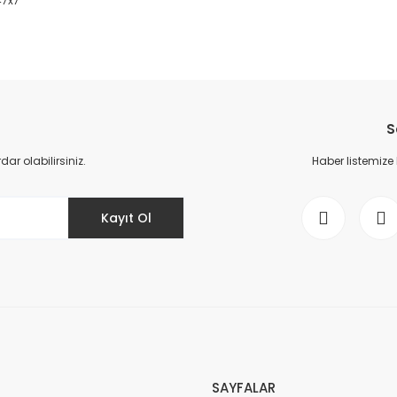
47x7
da yetersiz gördüğünüz noktaları öneri formunu kullanarak tarafımıza il
Bu ürüne ilk yorumu siz yapın!
S
Yorum Yaz
r olabilirsiniz.
Haber listemize
Kayıt Ol
Gönder
SAYFALAR