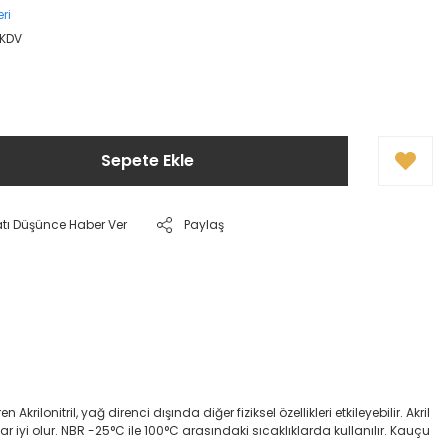
ri
 KDV
Sepete Ekle
atı Düşünce Haber Ver
Paylaş
onitril, yağ direnci dışında diğer fiziksel özellikleri etkileyebilir. Akril
dar iyi olur. NBR -25°C ile 100°C arasındaki sıcaklıklarda kullanılır. Kauçu