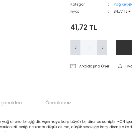
Kategori
Yağ Keçele
Fiyat
34,77 TL +
41,72 TL
Arkadaşına Öner
Fiy
eçenekleri
Önerileriniz
renci bileşiğidir. Aşınmaya karşı büyük bir dirence sahiptir. –CN içeren Akril
 akrilonitril içeriği ne kadar düşük olursa, düşük sıcaklığa karşı direnç o ka