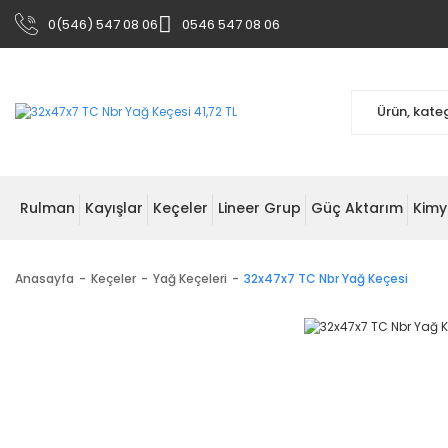
0(546) 547 08 06
0546 547 08 06
Rulman
Kayışlar
Keçeler
Lineer Grup
Güç Aktarım
Kimy
Anasayfa
Keçeler
Yağ Keçeleri
32x47x7 TC Nbr Yağ Keçesi