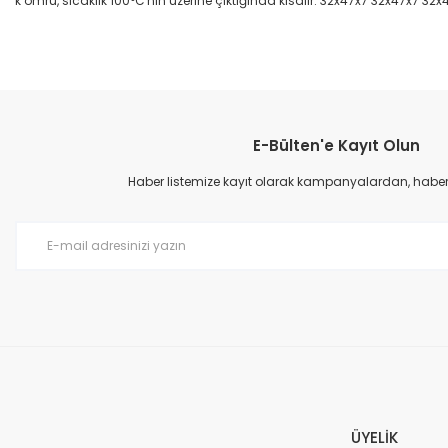
k ömrü, sıcaklık 100°C'nin üzerine çıktığında kısalır. 32x47x7 32x47x7 32x
Bu ürünün fiyat bilgisi, resim, ürün açıklamalarında ve diğer konular
Görüş ve önerileriniz için teşekkür ederiz.
E-Bülten'e Kayıt Olun
Ürün resmi kalitesiz, bozuk veya görüntülenemiyor.
Ürün açıklamasında eksik bilgiler bulunuyor.
Haber listemize kayıt olarak kampanyalardan, haberda
Ürün bilgilerinde hatalar bulunuyor.
Ürün fiyatı diğer sitelerden daha pahalı.
Bu ürüne benzer farklı alternatifler olmalı.
ÜYELİK