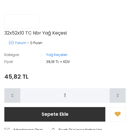
32x52x10 TC Nbr Yağ Keçesi
(0) Yorum
- 0 Puan
Kategori
Yağ Keçeleri
Fiyat
38,18 TL + KDV
45,82 TL
Sepete Ekle
Arkadaşına Öner
Fiyatı Düşünce Haber Ver