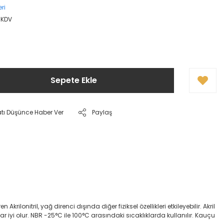
ri
 KDV
Sepete Ekle
atı Düşünce Haber Ver
Paylaş
onitril, yağ direnci dışında diğer fiziksel özellikleri etkileyebilir. Akril
dar iyi olur. NBR -25°C ile 100°C arasındaki sıcaklıklarda kullanılır. Kauçu