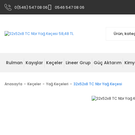
0(546) 547 08 06
0546 547 08 06
Rulman
Kayışlar
Keçeler
Lineer Grup
Güç Aktarım
Kimy
Anasayfa
Keçeler
Yağ Keçeleri
32x52x8 TC Nbr Yağ Keçesi