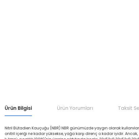
Ürün Bilgisi
Ürün Yorumları
Taksit S
Nitril Bütadien Kauçuğu (NBR) NBR günümüzde yaygın olarak kullanılan yağ di
onitril içeriği ne kadar yüksekse, yağa karşı direnç o kadar iyidir. Ancak,