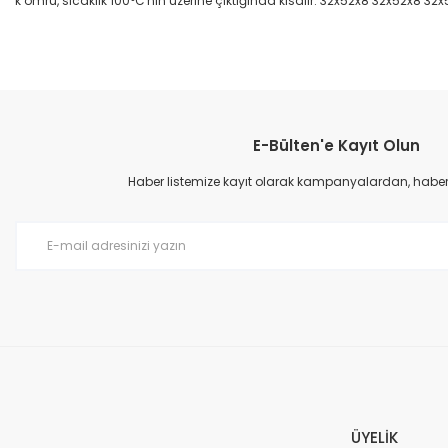
k ömrü, sıcaklık 100°C'nin üzerine çıktığında kısalır. 32x52x8 32x52x8 32
Bu ürünün fiyat bilgisi, resim, ürün açıklamalarında ve diğer konular
Görüş ve önerileriniz için teşekkür ederiz.
E-Bülten'e Kayıt Olun
Ürün resmi kalitesiz, bozuk veya görüntülenemiyor.
Ürün açıklamasında eksik bilgiler bulunuyor.
Haber listemize kayıt olarak kampanyalardan, haberda
Ürün bilgilerinde hatalar bulunuyor.
Ürün fiyatı diğer sitelerden daha pahalı.
Bu ürüne benzer farklı alternatifler olmalı.
ÜYELİK