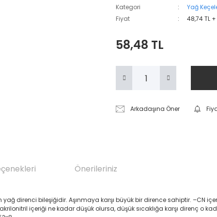
Kategori
Yağ Keçele
Fiyat
48,74 TL +
58,48 TL
Arkadaşına Öner
Fiy
eçenekleri
Önerileriniz
renci bileşiğidir. Aşınmaya karşı büyük bir dirence sahiptir. –CN içeren Akril
 akrilonitril içeriği ne kadar düşük olursa, düşük sıcaklığa karşı direnç o ka