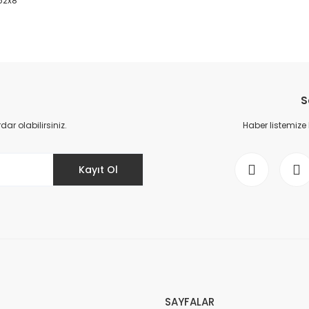
x52x8
da yetersiz gördüğünüz noktaları öneri formunu kullanarak tarafımıza il
Bu ürüne ilk yorumu siz yapın!
S
Yorum Yaz
r olabilirsiniz.
Haber listemize
Kayıt Ol
Gönder
SAYFALAR