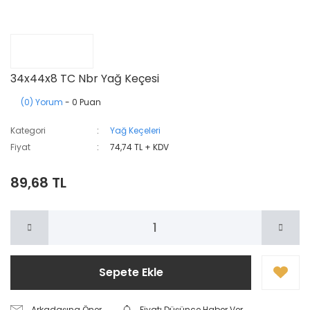
34x44x8 TC Nbr Yağ Keçesi
(0) Yorum
- 0 Puan
Kategori
Yağ Keçeleri
Fiyat
74,74 TL + KDV
89,68 TL
Sepete Ekle
Arkadaşına Öner
Fiyatı Düşünce Haber Ver