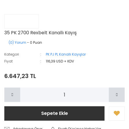
35 PK 2700 Rexbelt Kanallı Kayış
(0) Yorum
- 0 Puan
Kategori
PK PJ PL Kanallı Kayışlar
Fiyat
116,39 USD + KDV
6.647,23 TL
Sepete Ekle
Arkadaşına Öner
Fiyatı Düşünce Haber Ver