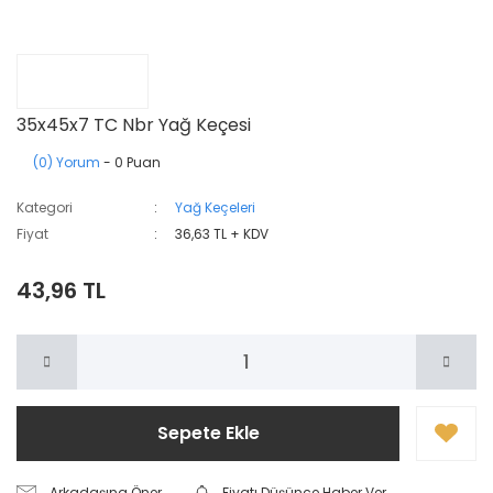
35x45x7 TC Nbr Yağ Keçesi
(0) Yorum
- 0 Puan
Kategori
Yağ Keçeleri
Fiyat
36,63 TL + KDV
43,96 TL
Sepete Ekle
Arkadaşına Öner
Fiyatı Düşünce Haber Ver