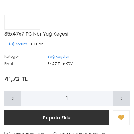
35x47x7 TC Nbr Yağ Keçesi
(0) Yorum
- 0 Puan
Kategori
Yağ Keçeleri
Fiyat
34,77 TL + KDV
41,72 TL
Sepete Ekle
Arkadaşına Öner
Fiyatı Düşünce Haber Ver