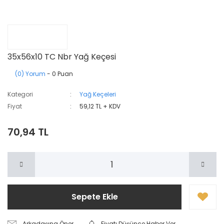
35x56x10 TC Nbr Yağ Keçesi
(0) Yorum
- 0 Puan
Kategori
Yağ Keçeleri
Fiyat
59,12 TL + KDV
70,94 TL
Sepete Ekle
Arkadaşına Öner
Fiyatı Düşünce Haber Ver