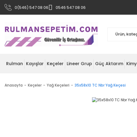
0(546) 547 08 06
0546 547 08 06
Rulman
Kayışlar
Keçeler
Lineer Grup
Güç Aktarım
Kimy
Anasayfa
Keçeler
Yağ Keçeleri
35x58x10 TC Nbr Yağ Keçesi