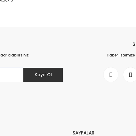
35x58x10
da yetersiz gördüğünüz noktaları öneri formunu kullanarak tarafımıza il
Bu ürüne ilk yorumu siz yapın!
S
Yorum Yaz
r olabilirsiniz.
Haber listemize
Kayıt Ol
Gönder
SAYFALAR