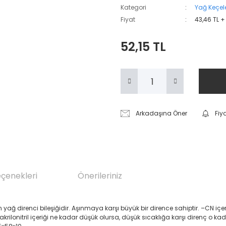
Kategori
Yağ Keçele
Fiyat
43,46 TL +
52,15 TL
Arkadaşına Öner
Fiy
eçenekleri
Önerileriniz
renci bileşiğidir. Aşınmaya karşı büyük bir dirence sahiptir. –CN içeren Akril
 akrilonitril içeriği ne kadar düşük olursa, düşük sıcaklığa karşı direnç o ka