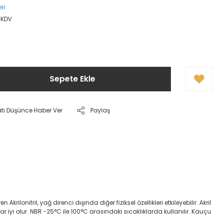
ri
 KDV
Sepete Ekle
atı Düşünce Haber Ver
Paylaş
onitril, yağ direnci dışında diğer fiziksel özellikleri etkileyebilir. Akril
dar iyi olur. NBR -25°C ile 100°C arasındaki sıcaklıklarda kullanılır. Kauçu