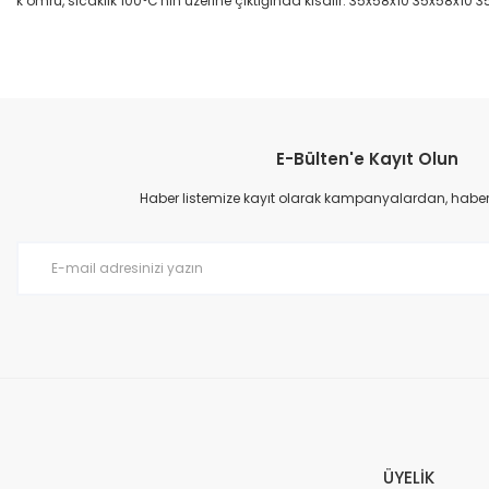
k ömrü, sıcaklık 100°C'nin üzerine çıktığında kısalır. 35x58x10 35x58x10 
Bu ürünün fiyat bilgisi, resim, ürün açıklamalarında ve diğer konular
Görüş ve önerileriniz için teşekkür ederiz.
E-Bülten'e Kayıt Olun
Ürün resmi kalitesiz, bozuk veya görüntülenemiyor.
Ürün açıklamasında eksik bilgiler bulunuyor.
Haber listemize kayıt olarak kampanyalardan, haberda
Ürün bilgilerinde hatalar bulunuyor.
Ürün fiyatı diğer sitelerden daha pahalı.
Bu ürüne benzer farklı alternatifler olmalı.
ÜYELİK