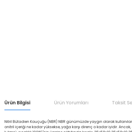
Ürün Bilgisi
Ürün Yorumları
Taksit S
Nitril Bütadien Kauçuğu (NBR) NBR günümüzde yaygın olarak kullanılan yağ di
onitril içeriği ne kadar yüksekse, yağa karşı direnç o kadar iyidir. Ancak,