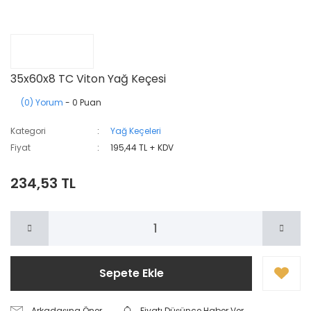
35x60x8 TC Viton Yağ Keçesi
(0) Yorum
- 0 Puan
Kategori
Yağ Keçeleri
Fiyat
195,44 TL + KDV
234,53 TL
Sepete Ekle
Arkadaşına Öner
Fiyatı Düşünce Haber Ver