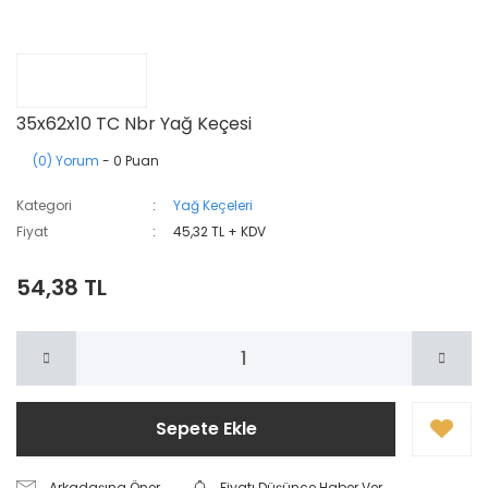
35x62x10 TC Nbr Yağ Keçesi
(0) Yorum
- 0 Puan
Kategori
Yağ Keçeleri
Fiyat
45,32 TL + KDV
54,38 TL
Sepete Ekle
Arkadaşına Öner
Fiyatı Düşünce Haber Ver