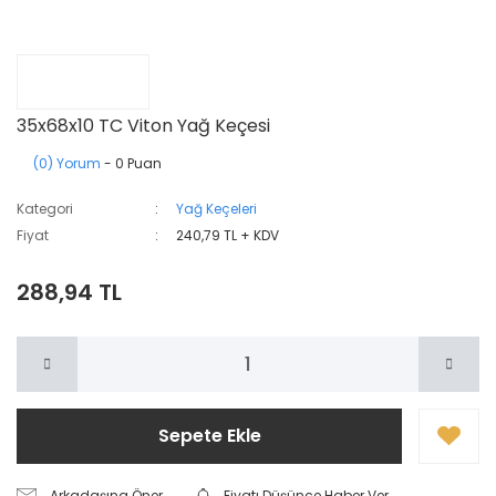
35x68x10 TC Viton Yağ Keçesi
(0) Yorum
- 0 Puan
Kategori
Yağ Keçeleri
Fiyat
240,79 TL + KDV
288,94 TL
Sepete Ekle
Arkadaşına Öner
Fiyatı Düşünce Haber Ver