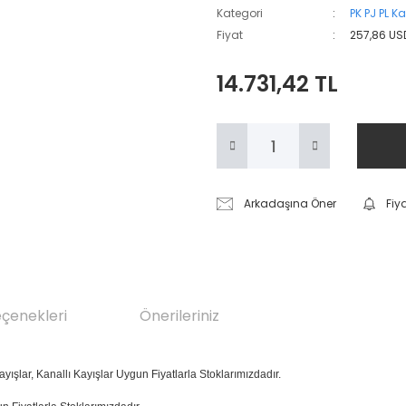
Kategori
PK PJ PL Ka
Fiyat
257,86 US
14.731,42 TL
Arkadaşına Öner
Fiy
eçenekleri
Önerileriniz
ayışlar, Kanallı Kayışlar Uygun Fiyatlarla Stoklarımızdadır.