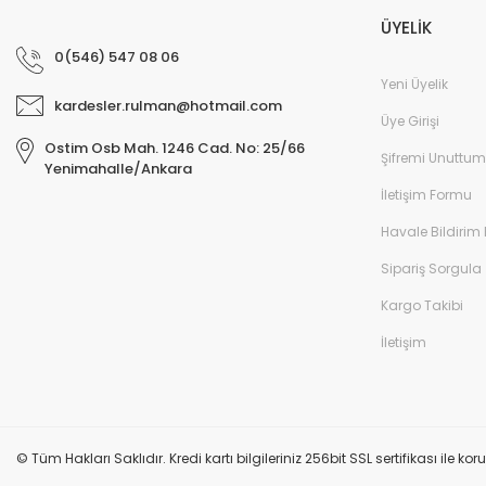
ÜYELİK
0(546) 547 08 06
Yeni Üyelik
kardesler.rulman@hotmail.com
Üye Girişi
Ostim Osb Mah. 1246 Cad. No: 25/66
Şifremi Unuttum
Yenimahalle/Ankara
İletişim Formu
Havale Bildirim
Sipariş Sorgula
Kargo Takibi
İletişim
© Tüm Hakları Saklıdır. Kredi kartı bilgileriniz 256bit SSL sertifikası ile k