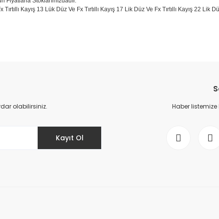
un Fiyatlarla Stoklarımızdadır.
x Tırtıllı Kayış 13 Lük Düz Ve Fx Tırtıllı Kayış 17 Lik Düz Ve Fx Tırtıllı Kayış 22 Lik
da yetersiz gördüğünüz noktaları öneri formunu kullanarak tarafımıza il
Bu ürüne ilk yorumu siz yapın!
S
Yorum Yaz
r olabilirsiniz.
Haber listemize
Kayıt Ol
Gönder