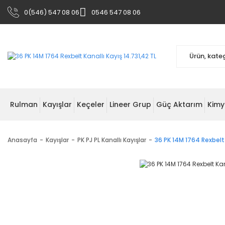
0(546) 547 08 06
0546 547 08 06
Rulman
Kayışlar
Keçeler
Lineer Grup
Güç Aktarım
Kimy
Anasayfa
Kayışlar
PK PJ PL Kanallı Kayışlar
36 PK 14M 1764 Rexbelt 