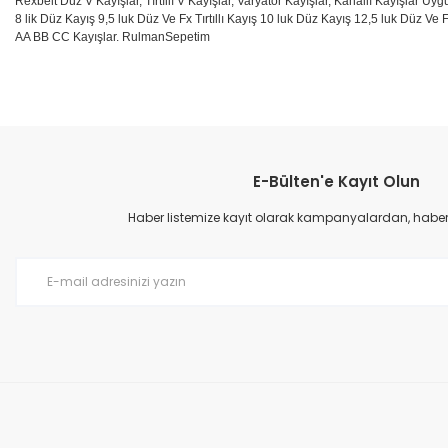
Rexbelt Düz V Kayışlar, Tırtıllı V Kayışlar, Varyatör Kayışlar, Kanallı Kayışlar Uyg
8 lik Düz Kayış 9,5 luk Düz Ve Fx Tırtıllı Kayış 10 luk Düz Kayış 12,5 luk Düz Ve F
AA BB CC Kayışlar. RulmanSepetim
Bu ürünün fiyat bilgisi, resim, ürün açıklamalarında ve diğer konular
Görüş ve önerileriniz için teşekkür ederiz.
E-Bülten'e Kayıt Olun
Ürün resmi kalitesiz, bozuk veya görüntülenemiyor.
Ürün açıklamasında eksik bilgiler bulunuyor.
Haber listemize kayıt olarak kampanyalardan, haberda
Ürün bilgilerinde hatalar bulunuyor.
Ürün fiyatı diğer sitelerden daha pahalı.
Bu ürüne benzer farklı alternatifler olmalı.