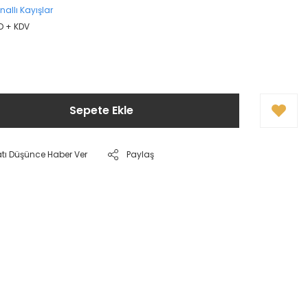
nallı Kayışlar
D + KDV
Sepete Ekle
atı Düşünce Haber Ver
Paylaş