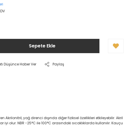
ri
 KDV
Sepete Ekle
atı Düşünce Haber Ver
Paylaş
onitril, yağ direnci dışında diğer fiziksel özellikleri etkileyebilir. Akril
dar iyi olur. NBR -25°C ile 100°C arasındaki sıcaklıklarda kullanılır. Kauçu