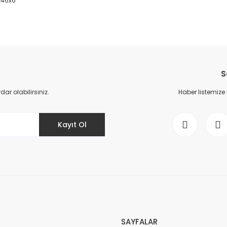
6x46x6
da yetersiz gördüğünüz noktaları öneri formunu kullanarak tarafımıza il
Bu ürüne ilk yorumu siz yapın!
S
Yorum Yaz
r olabilirsiniz.
Haber listemize
Kayıt Ol
Gönder
SAYFALAR