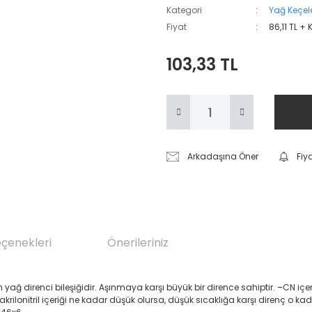
Kategori
Yağ Keçele
Fiyat
86,11 TL +
103,33 TL
Arkadaşına Öner
Fiy
eçenekleri
Önerileriniz
renci bileşiğidir. Aşınmaya karşı büyük bir dirence sahiptir. –CN içeren Akril
 akrilonitril içeriği ne kadar düşük olursa, düşük sıcaklığa karşı direnç o ka