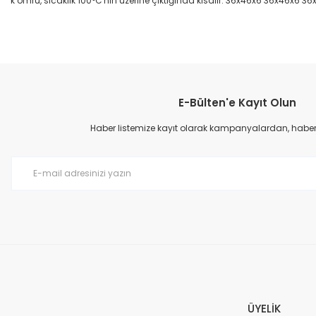
k ömrü, sıcaklık 100°C'nin üzerine çıktığında kısalır. 36x46x6 36x46x6 3
Bu ürünün fiyat bilgisi, resim, ürün açıklamalarında ve diğer konular
Görüş ve önerileriniz için teşekkür ederiz.
E-Bülten'e Kayıt Olun
Ürün resmi kalitesiz, bozuk veya görüntülenemiyor.
Ürün açıklamasında eksik bilgiler bulunuyor.
Haber listemize kayıt olarak kampanyalardan, haberda
Ürün bilgilerinde hatalar bulunuyor.
Ürün fiyatı diğer sitelerden daha pahalı.
Bu ürüne benzer farklı alternatifler olmalı.
ÜYELİK