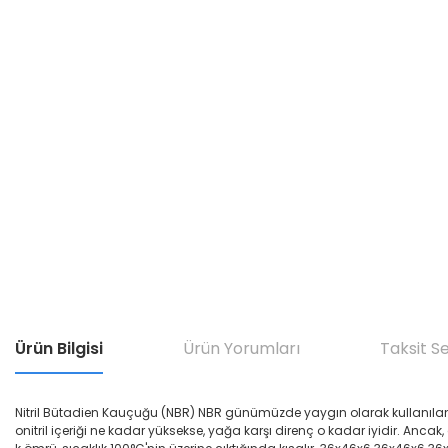
Ürün Bilgisi
Ürün Yorumları
Taksit S
Nitril Bütadien Kauçuğu (NBR) NBR günümüzde yaygın olarak kullanılan yağ di
onitril içeriği ne kadar yüksekse, yağa karşı direnç o kadar iyidir. Ancak,