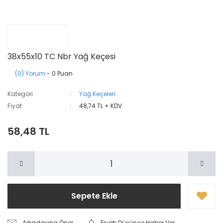
38x55x10 TC Nbr Yağ Keçesi
(0) Yorum
- 0 Puan
Kategori
Yağ Keçeleri
Fiyat
48,74 TL + KDV
58,48 TL
Sepete Ekle
Arkadaşına Öner
Fiyatı Düşünce Haber Ver