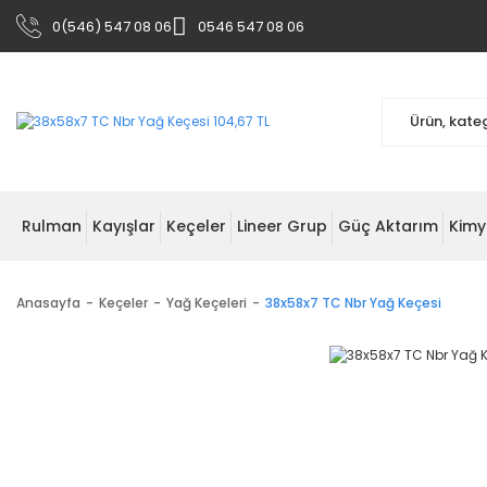
0(546) 547 08 06
0546 547 08 06
Rulman
Kayışlar
Keçeler
Lineer Grup
Güç Aktarım
Kimy
Anasayfa
Keçeler
Yağ Keçeleri
38x58x7 TC Nbr Yağ Keçesi