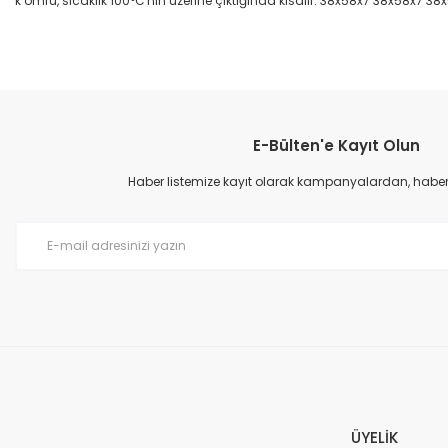
k ömrü, sıcaklık 100°C'nin üzerine çıktığında kısalır. 38x58x7 38x58x7 38
Bu ürünün fiyat bilgisi, resim, ürün açıklamalarında ve diğer konular
Görüş ve önerileriniz için teşekkür ederiz.
E-Bülten'e Kayıt Olun
Ürün resmi kalitesiz, bozuk veya görüntülenemiyor.
Ürün açıklamasında eksik bilgiler bulunuyor.
Haber listemize kayıt olarak kampanyalardan, haberda
Ürün bilgilerinde hatalar bulunuyor.
Ürün fiyatı diğer sitelerden daha pahalı.
Bu ürüne benzer farklı alternatifler olmalı.
ÜYELİK