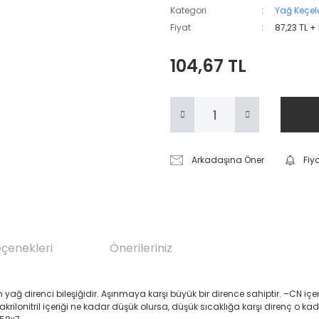
Kategori
Yağ Keçele
Fiyat
87,23 TL +
104,67 TL
Arkadaşına Öner
Fiy
eçenekleri
Önerileriniz
renci bileşiğidir. Aşınmaya karşı büyük bir dirence sahiptir. –CN içeren Akril
 akrilonitril içeriği ne kadar düşük olursa, düşük sıcaklığa karşı direnç o ka