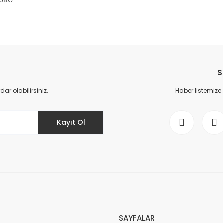
x58x7
da yetersiz gördüğünüz noktaları öneri formunu kullanarak tarafımıza il
Bu ürüne ilk yorumu siz yapın!
S
Yorum Yaz
r olabilirsiniz.
Haber listemize
Kayıt Ol
Gönder
SAYFALAR