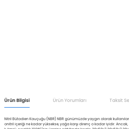
Ürün Bilgisi
Ürün Yorumları
Taksit S
Nitril Bütadien Kauçuğu (NBR) NBR günümüzde yaygın olarak kullanılan yağ di
onitril içeriği ne kadar yüksekse, yağa karşı direnç o kadar iyidir. Ancak,