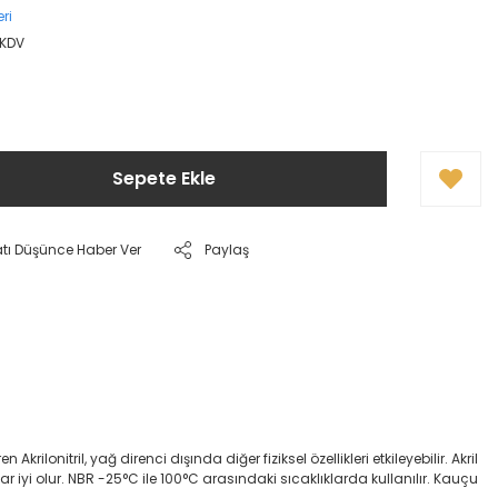
ri
 KDV
Sepete Ekle
atı Düşünce Haber Ver
Paylaş
onitril, yağ direnci dışında diğer fiziksel özellikleri etkileyebilir. Akril
dar iyi olur. NBR -25°C ile 100°C arasındaki sıcaklıklarda kullanılır. Kauçu