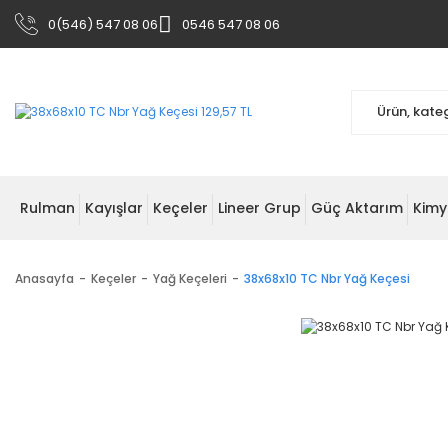
0(546) 547 08 06
0546 547 08 06
Rulman
Kayışlar
Keçeler
Lineer Grup
Güç Aktarım
Kimy
Anasayfa
Keçeler
Yağ Keçeleri
38x68x10 TC Nbr Yağ Keçesi