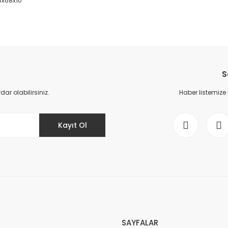
38x68x10
da yetersiz gördüğünüz noktaları öneri formunu kullanarak tarafımıza il
Bu ürüne ilk yorumu siz yapın!
S
Yorum Yaz
r olabilirsiniz.
Haber listemize
Kayıt Ol
Gönder
SAYFALAR