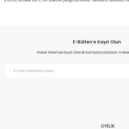
k ömrü, sıcaklık 100°C'nin üzerine çıktığında kısalır. 38x68x10 38x68x10 
Bu ürünün fiyat bilgisi, resim, ürün açıklamalarında ve diğer konular
Görüş ve önerileriniz için teşekkür ederiz.
E-Bülten'e Kayıt Olun
Ürün resmi kalitesiz, bozuk veya görüntülenemiyor.
Ürün açıklamasında eksik bilgiler bulunuyor.
Haber listemize kayıt olarak kampanyalardan, haberda
Ürün bilgilerinde hatalar bulunuyor.
Ürün fiyatı diğer sitelerden daha pahalı.
Bu ürüne benzer farklı alternatifler olmalı.
ÜYELİK