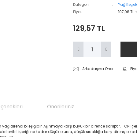
Kategori
Yağ Keçele
Fiyat
107,98 TL 
129,57 TL
Arkadaşına Öner
Fiy
eçenekleri
Önerileriniz
renci bileşiğidir. Aşınmaya karşı büyük bir dirence sahiptir. –CN içeren Akril
 akrilonitril içeriği ne kadar düşük olursa, düşük sıcaklığa karşı direnç o ka