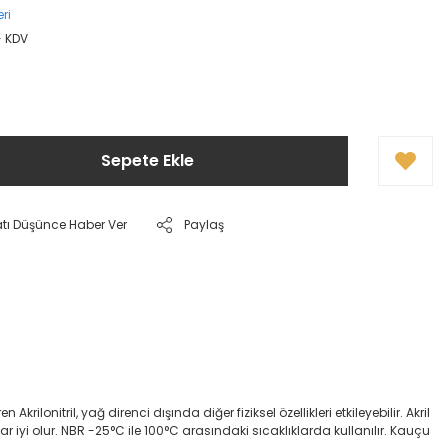
ri
+ KDV
Sepete Ekle
atı Düşünce Haber Ver
Paylaş
onitril, yağ direnci dışında diğer fiziksel özellikleri etkileyebilir. Akril
dar iyi olur. NBR -25°C ile 100°C arasındaki sıcaklıklarda kullanılır. Kauçu