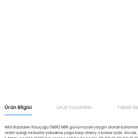
Ürün Bilgisi
Ürün Yorumları
Taksit S
Nitril Bütadien Kauçuğu (NBR) NBR günümüzde yaygın olarak kullanılan yağ di
onitril içeriği ne kadar yüksekse, yağa karşı direnç o kadar iyidir. Ancak,