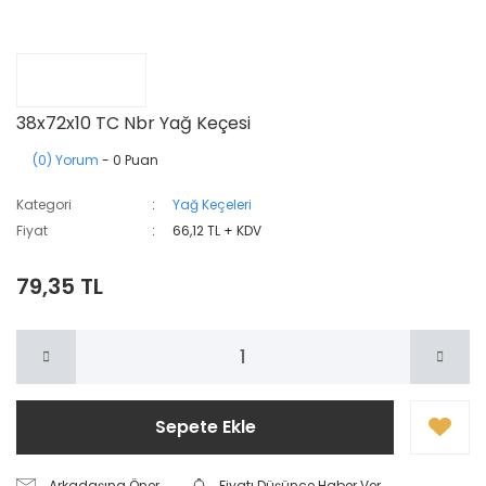
38x72x10 TC Nbr Yağ Keçesi
(0) Yorum
- 0 Puan
Kategori
Yağ Keçeleri
Fiyat
66,12 TL + KDV
79,35 TL
Sepete Ekle
Arkadaşına Öner
Fiyatı Düşünce Haber Ver