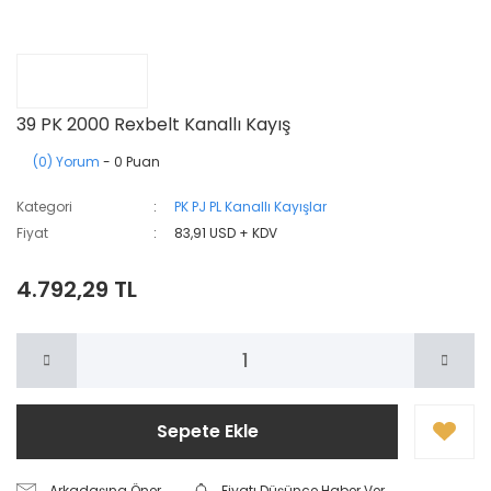
39 PK 2000 Rexbelt Kanallı Kayış
(0) Yorum
- 0 Puan
Kategori
PK PJ PL Kanallı Kayışlar
Fiyat
83,91 USD + KDV
4.792,29 TL
Sepete Ekle
Arkadaşına Öner
Fiyatı Düşünce Haber Ver