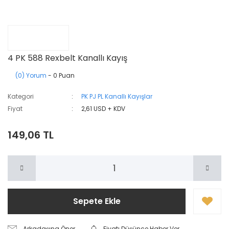
4 PK 588 Rexbelt Kanallı Kayış
(0) Yorum
- 0 Puan
Kategori
PK PJ PL Kanallı Kayışlar
Fiyat
2,61 USD + KDV
149,06 TL
Sepete Ekle
Arkadaşına Öner
Fiyatı Düşünce Haber Ver