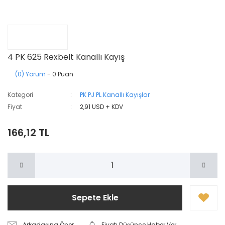
4 PK 625 Rexbelt Kanallı Kayış
(0) Yorum
- 0 Puan
Kategori
PK PJ PL Kanallı Kayışlar
Fiyat
2,91 USD + KDV
166,12 TL
Sepete Ekle
Arkadaşına Öner
Fiyatı Düşünce Haber Ver