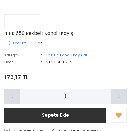
4 PK 650 Rexbelt Kanallı Kayış
(0) Yorum
- 0 Puan
Kategori
PK PJ PL Kanallı Kayışlar
Fiyat
3,03 USD + KDV
173,17 TL
Sepete Ekle
Arkadaşına Öner
Fiyatı Düşünce Haber Ver