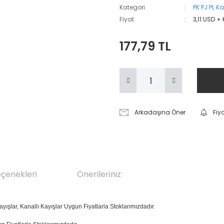
Kategori
PK PJ PL Ka
Fiyat
3,11 USD +
177,79 TL
Arkadaşına Öner
Fiy
eçenekleri
Önerileriniz
ayışlar, Kanallı Kayışlar Uygun Fiyatlarla Stoklarımızdadır.