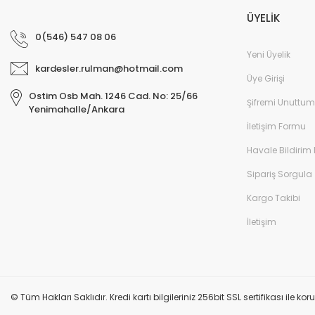
ÜYELİK
0(546) 547 08 06
Yeni Üyelik
kardesler.rulman@hotmail.com
Üye Girişi
Ostim Osb Mah. 1246 Cad. No: 25/66
Şifremi Unuttum
Yenimahalle/Ankara
İletişim Formu
Havale Bildirim
Sipariş Sorgula
Kargo Takibi
İletişim
© Tüm Hakları Saklıdır. Kredi kartı bilgileriniz 256bit SSL sertifikası ile k