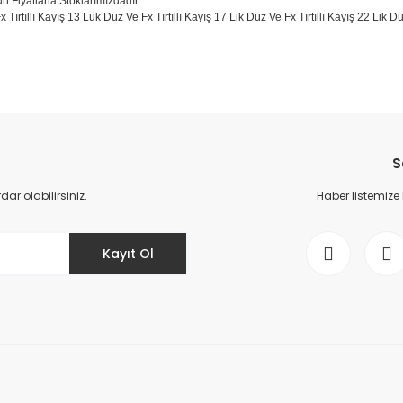
un Fiyatlarla Stoklarımızdadır.
x Tırtıllı Kayış 13 Lük Düz Ve Fx Tırtıllı Kayış 17 Lik Düz Ve Fx Tırtıllı Kayış 22 Lik
da yetersiz gördüğünüz noktaları öneri formunu kullanarak tarafımıza il
Bu ürüne ilk yorumu siz yapın!
S
Yorum Yaz
r olabilirsiniz.
Haber listemize
Kayıt Ol
Gönder