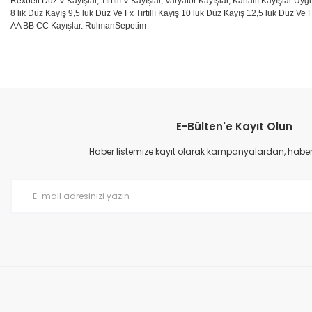
Rexbelt Düz V Kayışlar, Tırtıllı V Kayışlar, Varyatör Kayışlar, Kanallı Kayışlar Uyg
8 lik Düz Kayış 9,5 luk Düz Ve Fx Tırtıllı Kayış 10 luk Düz Kayış 12,5 luk Düz Ve F
AA BB CC Kayışlar. RulmanSepetim
Bu ürünün fiyat bilgisi, resim, ürün açıklamalarında ve diğer konular
Görüş ve önerileriniz için teşekkür ederiz.
E-Bülten'e Kayıt Olun
Ürün resmi kalitesiz, bozuk veya görüntülenemiyor.
Ürün açıklamasında eksik bilgiler bulunuyor.
Haber listemize kayıt olarak kampanyalardan, haberda
Ürün bilgilerinde hatalar bulunuyor.
Ürün fiyatı diğer sitelerden daha pahalı.
Bu ürüne benzer farklı alternatifler olmalı.