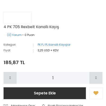
4 PK 705 Rexbelt Kanallı Kayış
(0) Yorum
- 0 Puan
Kategori
PK PJ PL Kanallı Kayışlar
Fiyat
3,25 USD + KDV
185,87 TL
Sepete Ekle
Arkadaşına Öner
Fiyatı Düşünce Haber Ver