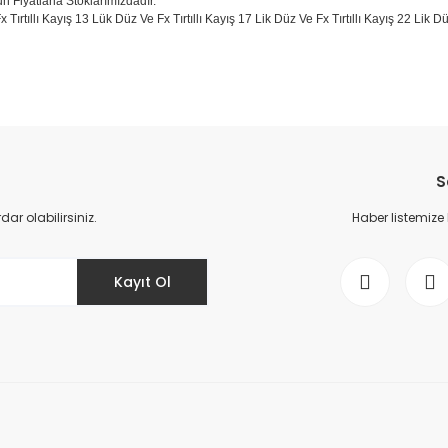
un Fiyatlarla Stoklarımızdadır.
x Tırtıllı Kayış 13 Lük Düz Ve Fx Tırtıllı Kayış 17 Lik Düz Ve Fx Tırtıllı Kayış 22 Lik
da yetersiz gördüğünüz noktaları öneri formunu kullanarak tarafımıza il
Bu ürüne ilk yorumu siz yapın!
S
Yorum Yaz
r olabilirsiniz.
Haber listemize
Kayıt Ol
Gönder