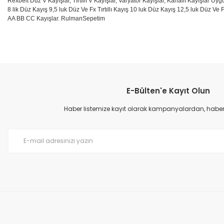
Rexbelt Düz V Kayışlar, Tırtıllı V Kayışlar, Varyatör Kayışlar, Kanallı Kayışlar Uyg
8 lik Düz Kayış 9,5 luk Düz Ve Fx Tırtıllı Kayış 10 luk Düz Kayış 12,5 luk Düz Ve F
AA BB CC Kayışlar. RulmanSepetim
Bu ürünün fiyat bilgisi, resim, ürün açıklamalarında ve diğer konular
Görüş ve önerileriniz için teşekkür ederiz.
E-Bülten'e Kayıt Olun
Ürün resmi kalitesiz, bozuk veya görüntülenemiyor.
Ürün açıklamasında eksik bilgiler bulunuyor.
Haber listemize kayıt olarak kampanyalardan, haberda
Ürün bilgilerinde hatalar bulunuyor.
Ürün fiyatı diğer sitelerden daha pahalı.
Bu ürüne benzer farklı alternatifler olmalı.