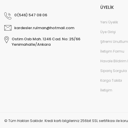
ÜYELİK
0(546) 547 08 06
Yeni Üyelik
kardesler.rulman@hotmail.com
Üye Girişi
Ostim Osb Mah. 1246 Cad. No: 25/66
Şifremi Unuttum
Yenimahalle/Ankara
İletişim Formu
Havale Bildirim
Sipariş Sorgula
Kargo Takibi
İletişim
© Tüm Hakları Saklıdır. Kredi kartı bilgileriniz 256bit SSL sertifikası ile k