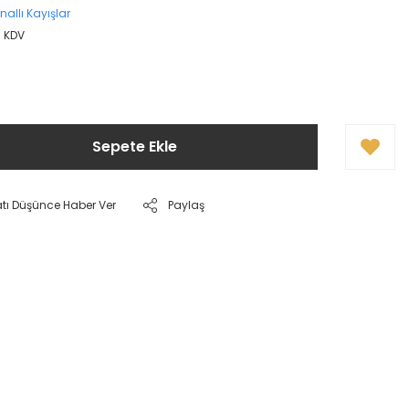
nallı Kayışlar
+ KDV
Sepete Ekle
atı Düşünce Haber Ver
Paylaş