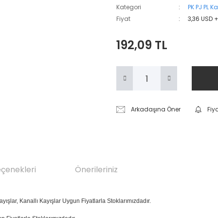
Kategori
PK PJ PL Ka
Fiyat
3,36 USD 
192,09 TL
Arkadaşına Öner
Fiy
eçenekleri
Önerileriniz
ayışlar, Kanallı Kayışlar Uygun Fiyatlarla Stoklarımızdadır.