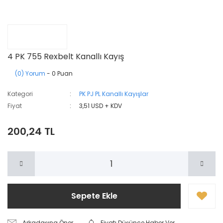
4 PK 755 Rexbelt Kanallı Kayış
(0) Yorum
- 0 Puan
Kategori
PK PJ PL Kanallı Kayışlar
Fiyat
3,51 USD + KDV
200,24 TL
Sepete Ekle
Arkadaşına Öner
Fiyatı Düşünce Haber Ver