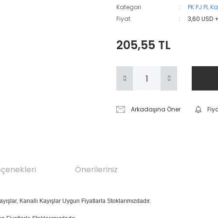
Kategori
PK PJ PL Ka
Fiyat
3,60 USD 
205,55 TL
Arkadaşına Öner
Fiy
eçenekleri
Önerileriniz
ayışlar, Kanallı Kayışlar Uygun Fiyatlarla Stoklarımızdadır.