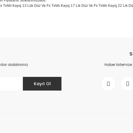
un Fiyatlarla Stoklarımızdadır.
x Tırtıllı Kayış 13 Lük Düz Ve Fx Tırtıllı Kayış 17 Lik Düz Ve Fx Tırtıllı Kayış 22 Lik
da yetersiz gördüğünüz noktaları öneri formunu kullanarak tarafımıza il
Bu ürüne ilk yorumu siz yapın!
S
Yorum Yaz
r olabilirsiniz.
Haber listemize
Kayıt Ol
Gönder