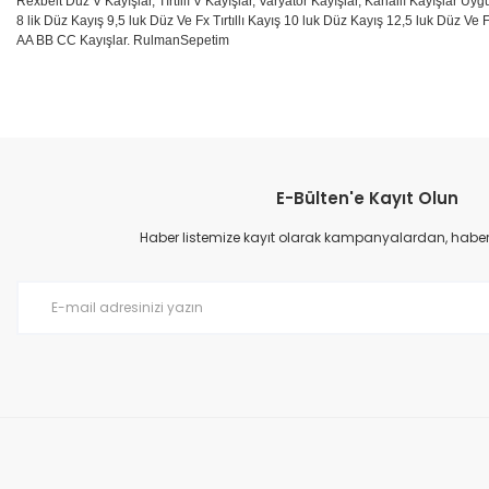
Rexbelt Düz V Kayışlar, Tırtıllı V Kayışlar, Varyatör Kayışlar, Kanallı Kayışlar Uyg
8 lik Düz Kayış 9,5 luk Düz Ve Fx Tırtıllı Kayış 10 luk Düz Kayış 12,5 luk Düz Ve F
AA BB CC Kayışlar. RulmanSepetim
Bu ürünün fiyat bilgisi, resim, ürün açıklamalarında ve diğer konular
Görüş ve önerileriniz için teşekkür ederiz.
E-Bülten'e Kayıt Olun
Ürün resmi kalitesiz, bozuk veya görüntülenemiyor.
Ürün açıklamasında eksik bilgiler bulunuyor.
Haber listemize kayıt olarak kampanyalardan, haberda
Ürün bilgilerinde hatalar bulunuyor.
Ürün fiyatı diğer sitelerden daha pahalı.
Bu ürüne benzer farklı alternatifler olmalı.