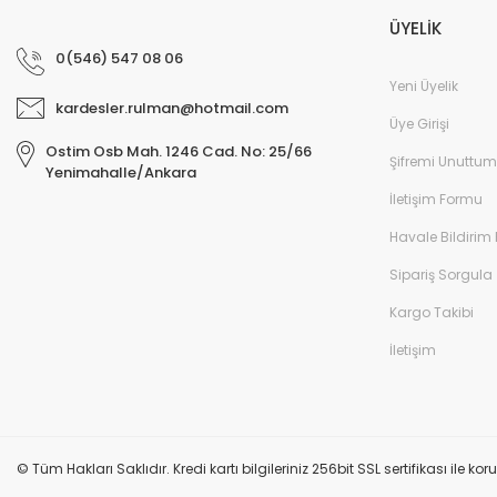
ÜYELİK
0(546) 547 08 06
Yeni Üyelik
kardesler.rulman@hotmail.com
Üye Girişi
Ostim Osb Mah. 1246 Cad. No: 25/66
Şifremi Unuttum
Yenimahalle/Ankara
İletişim Formu
Havale Bildirim
Sipariş Sorgula
Kargo Takibi
İletişim
© Tüm Hakları Saklıdır. Kredi kartı bilgileriniz 256bit SSL sertifikası ile k