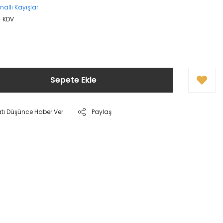
nallı Kayışlar
+ KDV
Sepete Ekle
atı Düşünce Haber Ver
Paylaş