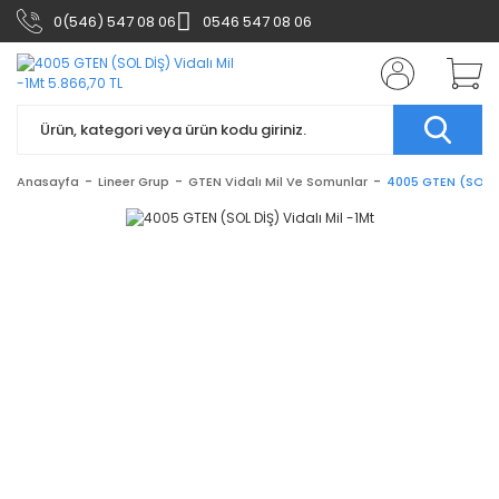
0(546) 547 08 06
0546 547 08 06
Anasayfa
Lineer Grup
GTEN Vidalı Mil Ve Somunlar
4005 GTEN (SOL Dİ