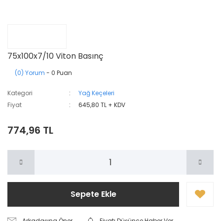
75x100x7/10 Viton Basınç
(0) Yorum
- 0 Puan
Kategori
Yağ Keçeleri
Fiyat
645,80 TL + KDV
774,96 TL
Sepete Ekle
Arkadaşına Öner
Fiyatı Düşünce Haber Ver