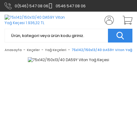
0(546) 547 08 06
0546 547 08 06
Anasayfa
Keçeler
Yağ Keçeleri
75x142/150x13/40 DA59Y Viton Yağ Ke