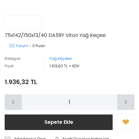
75x142/150x13/40 DA59Y Viton Yağ Keçesi
(0) Yorum
- 0 Puan
Kategori
Yağ Keçeleri
Fiyat
1.613,60 TL + KDV
1.936,32 TL
Sepete Ekle
Arkadaşına Öner
Fiyatı Düşünce Haber Ver