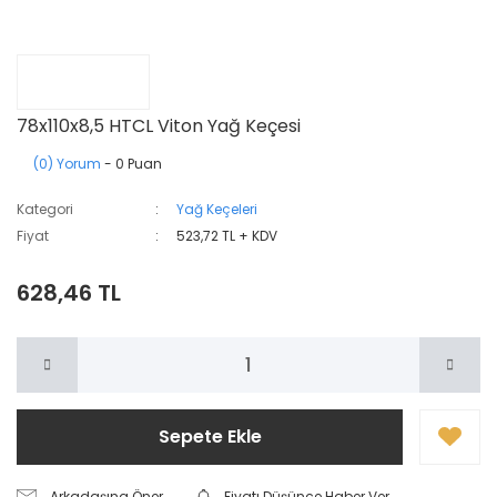
78x110x8,5 HTCL Viton Yağ Keçesi
(0) Yorum
- 0 Puan
Kategori
Yağ Keçeleri
Fiyat
523,72 TL + KDV
628,46 TL
Sepete Ekle
Arkadaşına Öner
Fiyatı Düşünce Haber Ver