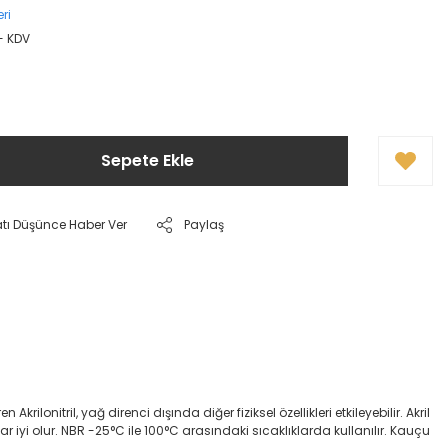
ri
+ KDV
Sepete Ekle
atı Düşünce Haber Ver
Paylaş
onitril, yağ direnci dışında diğer fiziksel özellikleri etkileyebilir. Akril
dar iyi olur. NBR -25°C ile 100°C arasındaki sıcaklıklarda kullanılır. Kauçu