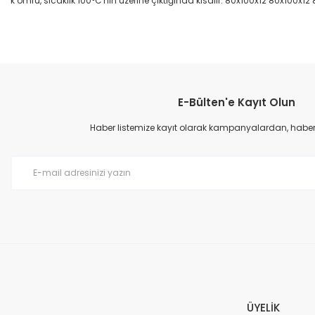
k ömrü, sıcaklık 100°C'nin üzerine çıktığında kısalır. 80x100x12 80x100x12
Bu ürünün fiyat bilgisi, resim, ürün açıklamalarında ve diğer konular
Görüş ve önerileriniz için teşekkür ederiz.
E-Bülten'e Kayıt Olun
Ürün resmi kalitesiz, bozuk veya görüntülenemiyor.
Ürün açıklamasında eksik bilgiler bulunuyor.
Haber listemize kayıt olarak kampanyalardan, haberda
Ürün bilgilerinde hatalar bulunuyor.
Ürün fiyatı diğer sitelerden daha pahalı.
Bu ürüne benzer farklı alternatifler olmalı.
ÜYELİK