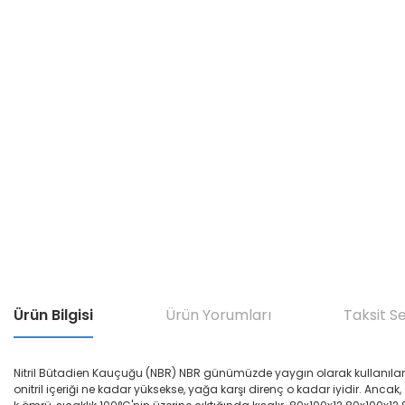
Ürün Bilgisi
Ürün Yorumları
Taksit S
Nitril Bütadien Kauçuğu (NBR) NBR günümüzde yaygın olarak kullanılan yağ di
onitril içeriği ne kadar yüksekse, yağa karşı direnç o kadar iyidir. Ancak,