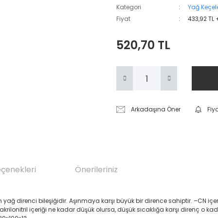
Kategori
Yağ Keçele
Fiyat
433,92 TL 
520,70 TL
Arkadaşına Öner
Fiy
eçenekleri
Önerileriniz
renci bileşiğidir. Aşınmaya karşı büyük bir dirence sahiptir. –CN içeren Akril
 akrilonitril içeriği ne kadar düşük olursa, düşük sıcaklığa karşı direnç o ka