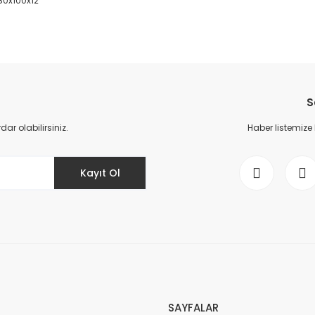
 80x100x12
da yetersiz gördüğünüz noktaları öneri formunu kullanarak tarafımıza il
Bu ürüne ilk yorumu siz yapın!
S
Yorum Yaz
r olabilirsiniz.
Haber listemize
Kayıt Ol
Gönder
SAYFALAR