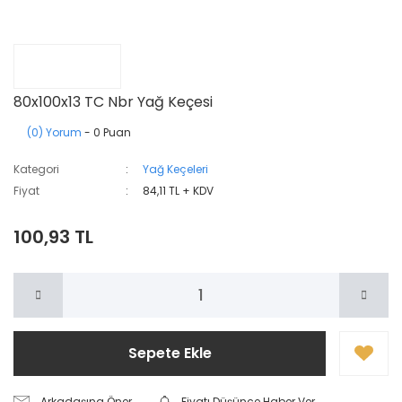
80x100x13 TC Nbr Yağ Keçesi
(0) Yorum
- 0 Puan
Kategori
Yağ Keçeleri
Fiyat
84,11 TL + KDV
100,93 TL
Sepete Ekle
Arkadaşına Öner
Fiyatı Düşünce Haber Ver