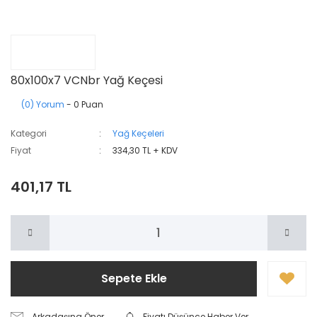
80x100x7 VCNbr Yağ Keçesi
(0) Yorum
- 0 Puan
Kategori
Yağ Keçeleri
Fiyat
334,30 TL + KDV
401,17 TL
Sepete Ekle
Arkadaşına Öner
Fiyatı Düşünce Haber Ver