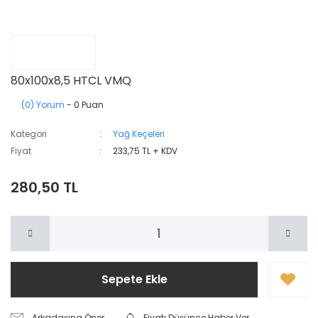
80x100x8,5 HTCL VMQ
(0) Yorum
- 0 Puan
Kategori
Yağ Keçeleri
Fiyat
233,75 TL + KDV
280,50 TL
Sepete Ekle
Arkadaşına Öner
Fiyatı Düşünce Haber Ver