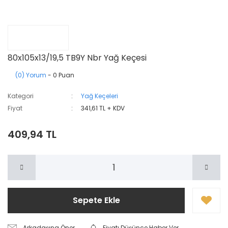
80x105x13/19,5 TB9Y Nbr Yağ Keçesi
(0) Yorum
- 0 Puan
Kategori
Yağ Keçeleri
Fiyat
341,61 TL + KDV
409,94 TL
Sepete Ekle
Arkadaşına Öner
Fiyatı Düşünce Haber Ver