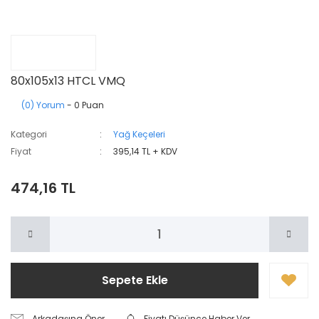
80x105x13 HTCL VMQ
(0) Yorum
- 0 Puan
Kategori
Yağ Keçeleri
Fiyat
395,14 TL + KDV
474,16 TL
Sepete Ekle
Arkadaşına Öner
Fiyatı Düşünce Haber Ver