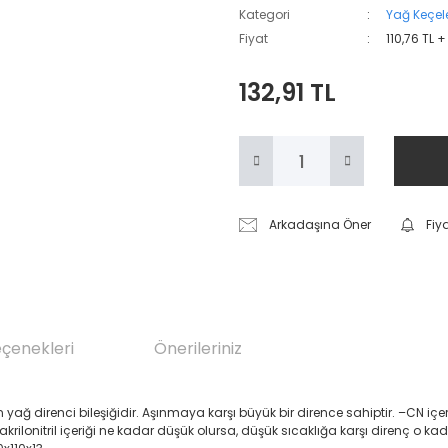
Kategori
Yağ Keçele
Fiyat
110,76 TL 
132,91 TL
Arkadaşına Öner
Fiy
eçenekleri
Önerileriniz
renci bileşiğidir. Aşınmaya karşı büyük bir dirence sahiptir. –CN içeren Akril
 akrilonitril içeriği ne kadar düşük olursa, düşük sıcaklığa karşı direnç o ka