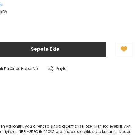
ri
+ KDV
Sepete Ekle
atı Düşünce Haber Ver
Paylaş
onitril, yağ direnci dışında diğer fiziksel özellikleri etkileyebilir. Akril
dar iyi olur. NBR -25°C ile 100°C arasındaki sıcaklıklarda kullanılır. Kauçu