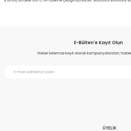
k ömrü, sıcaklık 100°C'nin üzerine çıktığında kısalır. 80x110x13 80x110x13 8
Bu ürünün fiyat bilgisi, resim, ürün açıklamalarında ve diğer konular
Görüş ve önerileriniz için teşekkür ederiz.
E-Bülten'e Kayıt Olun
Ürün resmi kalitesiz, bozuk veya görüntülenemiyor.
Ürün açıklamasında eksik bilgiler bulunuyor.
Haber listemize kayıt olarak kampanyalardan, haberda
Ürün bilgilerinde hatalar bulunuyor.
Ürün fiyatı diğer sitelerden daha pahalı.
Bu ürüne benzer farklı alternatifler olmalı.
ÜYELİK