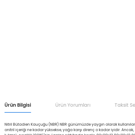
Ürün Bilgisi
Ürün Yorumları
Taksit S
Nitril Bütadien Kauçuğu (NBR) NBR günümüzde yaygın olarak kullanılan yağ di
onitril içeriği ne kadar yüksekse, yağa karşı direnç o kadar iyidir. Ancak,