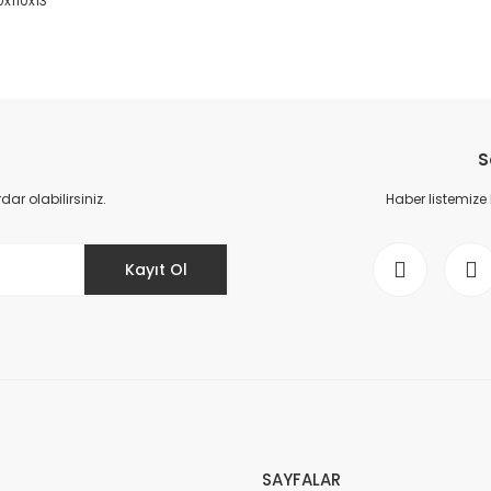
0x110x13
da yetersiz gördüğünüz noktaları öneri formunu kullanarak tarafımıza il
Bu ürüne ilk yorumu siz yapın!
S
Yorum Yaz
r olabilirsiniz.
Haber listemize
Kayıt Ol
Gönder
SAYFALAR