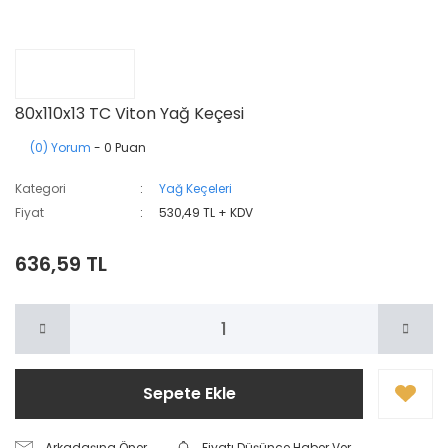
80x110x13 TC Viton Yağ Keçesi
(0) Yorum
- 0 Puan
Kategori
Yağ Keçeleri
Fiyat
530,49 TL + KDV
636,59 TL
Sepete Ekle
Arkadaşına Öner
Fiyatı Düşünce Haber Ver