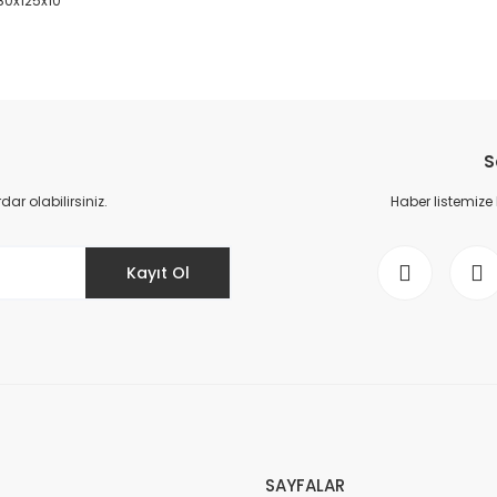
 80x125x10
da yetersiz gördüğünüz noktaları öneri formunu kullanarak tarafımıza il
Bu ürüne ilk yorumu siz yapın!
S
Yorum Yaz
r olabilirsiniz.
Haber listemize
Kayıt Ol
Gönder
SAYFALAR