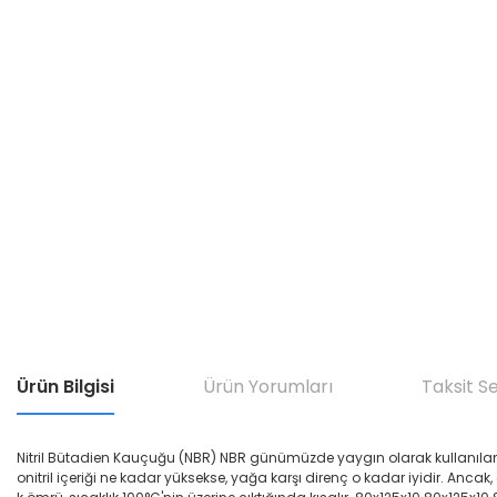
Ürün Bilgisi
Ürün Yorumları
Taksit S
Nitril Bütadien Kauçuğu (NBR) NBR günümüzde yaygın olarak kullanılan yağ di
onitril içeriği ne kadar yüksekse, yağa karşı direnç o kadar iyidir. Ancak,