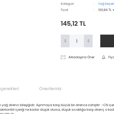
Kategori
Yağ Keçele
Fiyat
120,94 TL 
145,12 TL
Arkadaşına Öner
Fiy
eçenekleri
Önerileriniz
renci bileşiğidir. Aşınmaya karşı büyük bir dirence sahiptir. –CN içeren Akril
 akrilonitril içeriği ne kadar düşük olursa, düşük sıcaklığa karşı direnç o ka