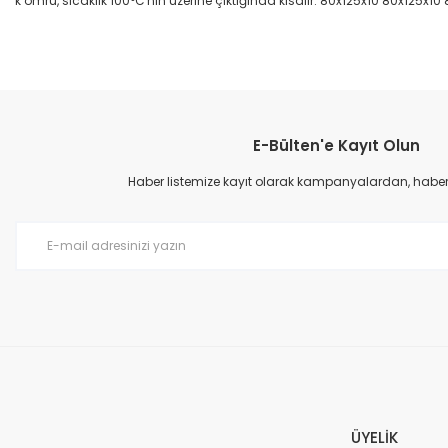
k ömrü, sıcaklık 100°C'nin üzerine çıktığında kısalır. 80x125x10 80x125x10
Bu ürünün fiyat bilgisi, resim, ürün açıklamalarında ve diğer konular
Görüş ve önerileriniz için teşekkür ederiz.
E-Bülten'e Kayıt Olun
Ürün resmi kalitesiz, bozuk veya görüntülenemiyor.
Ürün açıklamasında eksik bilgiler bulunuyor.
Haber listemize kayıt olarak kampanyalardan, haberda
Ürün bilgilerinde hatalar bulunuyor.
Ürün fiyatı diğer sitelerden daha pahalı.
Bu ürüne benzer farklı alternatifler olmalı.
ÜYELİK