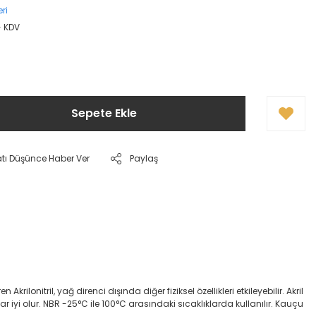
ri
+ KDV
Sepete Ekle
atı Düşünce Haber Ver
Paylaş
onitril, yağ direnci dışında diğer fiziksel özellikleri etkileyebilir. Akril
dar iyi olur. NBR -25°C ile 100°C arasındaki sıcaklıklarda kullanılır. Kauçu